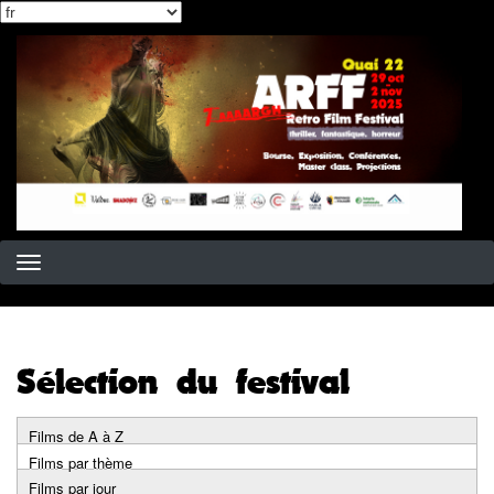
Select
Aller
your
au
language
contenu
principal
Sélection du festival
Films de A à Z
Primary
Films par thème
Films par jour