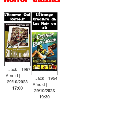
L'Homme Qui
L'Étrange
Rétrécit
Créature du
Lac Noir en
3D
Jack
1957
Arnold
Jack
1954
29/10/2023
Arnold
17:00
29/10/2023
19:30