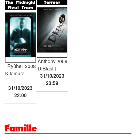
The Midnight
Terreur
Meat Train
Anthony
2009
Ryûhei
2008
DiBlasi
Kitamura
31/10/2023
23:59
31/10/2023
22:00
Famille