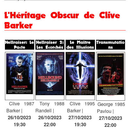
tabs
L'Héritage Obscur de Clive
Barker
Hellraiser: Le
Hellraiser 2:
Le Maître
Transmutatio
Pacte
Les Écorchés
des Illusions
ns
Clive
1987
Tony
1988
Clive
1995
George
1985
Barker
Randell
Barker
Pavlou
26/10/2023
26/10/2023
27/10/2023
27/10/2023
19:30
22:00
19:30
22:00