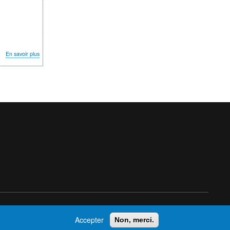
sur
En savoir plus
Soirée
Projection
-
«
Blue
Ruin
»
(2013,
Jeremy
Saulnier)
Accepter
Non, merci.