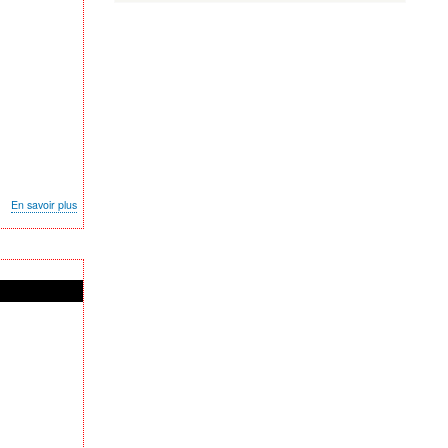
sur
En savoir plus
Soirée
Projection
-
«
Venus
»
(Jaume
Balagueró,
2022)