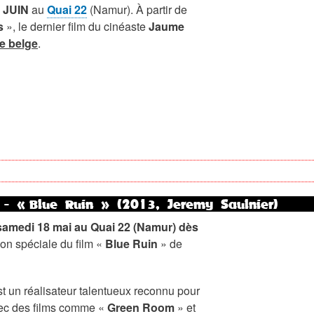
 JUIN
au
Quai 22
(Namur). À partir de
s
», le dernier film du cinéaste
Jaume
e belge
.
n - « Blue Ruin » (2013, Jeremy Saulnier)
samedi 18 mai au Quai 22 (Namur)
dès
on spéciale du film «
Blue Ruin
» de
st un réalisateur talentueux reconnu pour
vec des films comme «
Green Room
» et