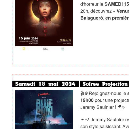
d'horreur le
SAMEDI 15
20h, découvrez «
Venu
Balagueró
,
en premièr
Samedi 18 mai 2024
Soirée Projectio
🎬🍿Rejoignez-nous le
19h00
pour une projecti
Jeremy Saulnier ! 🎥✨
👨‍🎨 Jeremy Saulnier e
son style saisissant. A