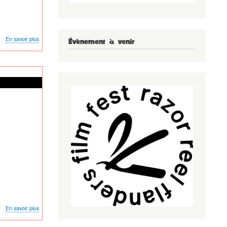
sur
En savoir plus
Évènement à venir
Soirée
Double
Projection
:
28
Jours
+
28
Semaines
Plus
Tard
sur
En savoir plus
Soirée
Projection