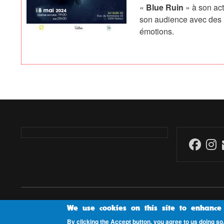
«
Blue Ruin
» à son acti
son audience avec des h
émotions.
Propulsé par
Drupal
We use cookies on this site to enhance
By clicking the Accept button, you agree to us doing so