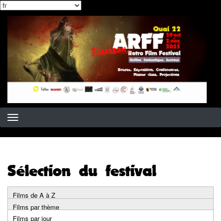
Select
Aller
your
au
language
contenu
principal
Sélection du festival
Films de A à Z
Primary
Films par thème
Films par jour