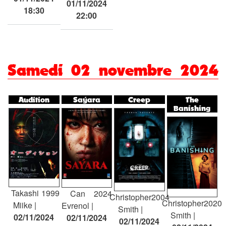
01/11/2024
18:30
22:00
Samedi 02 novembre 2024
Audition
Saýara
Creep
The
Banishing
Takashi
1999
Can
2024
Christopher
2004
Christopher
2020
Miike
Evrenol
Smith
Smith
02/11/2024
02/11/2024
02/11/2024