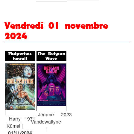
Vendredi 01 novembre
2024
Malpertuis
The Belgian
(uncut)
Wave
Jérome
2023
Harry
1971
Vandewattyne
Kümel
01/11/2024