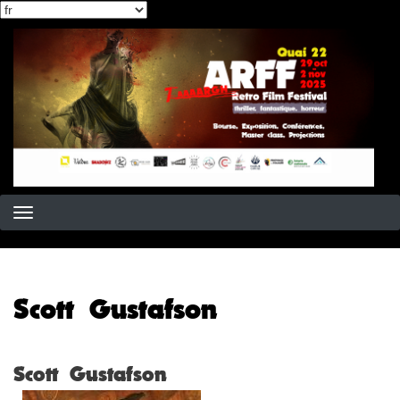
Select
Aller
your
au
language
contenu
principal
Scott Gustafson
Scott Gustafson