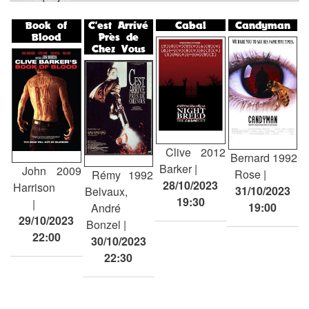
tabs
Book of
C'est Arrivé
Cabal
Candyman
Blood
Près de
Chez Vous
Clive
2012
Bernard
1992
Barker
John
2009
Rose
Rémy
1992
28/10/2023
Harrison
31/10/2023
Belvaux,
19:30
19:00
André
29/10/2023
Bonzel
22:00
30/10/2023
22:30