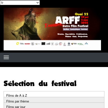
Select
Aller
your
au
language
contenu
principal
Sélection du festival
Films de A à Z
Primary
Films par thème
Films par jour