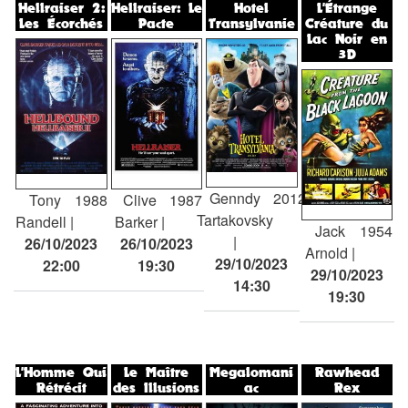
Hellraiser 2:
Hellraiser: Le
Hotel
L'Étrange
Les Écorchés
Pacte
Transylvanie
Créature du
Lac Noir en
3D
Genndy
2012
Tony
1988
Clive
1987
Tartakovsky
Randell
Barker
Jack
1954
26/10/2023
26/10/2023
Arnold
29/10/2023
22:00
19:30
29/10/2023
14:30
19:30
L'Homme Qui
Le Maître
Megalomani
Rawhead
Rétrécit
des Illusions
ac
Rex