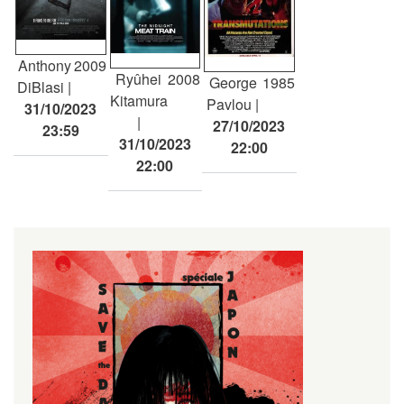
Anthony
2009
Ryûhei
2008
George
1985
DiBlasi
Kitamura
Pavlou
31/10/2023
27/10/2023
23:59
31/10/2023
22:00
22:00