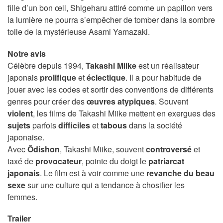
fille d’un bon œil, Shigeharu attiré comme un papillon vers
la lumière ne pourra s’empêcher de tomber dans la sombre
toile de la mystérieuse Asami Yamazaki.
Notre avis
Célèbre depuis 1994,
Takashi Miike
est un réalisateur
japonais
prolifique
et
éclectique
. Il a pour habitude de
jouer avec les codes et sortir des conventions de différents
genres pour créer des
œuvres
atypiques
. Souvent
violent
, les films de Takashi Miike mettent en exergues des
sujets
parfois
difficiles
et
tabous
dans la société
japonaise.
Avec
Õdishon
, Takashi Miike, souvent
controversé
et
taxé de
provocateur
, pointe du doigt le
patriarcat
japonais
. Le film est à voir comme une
revanche du beau
sexe
sur une culture qui a tendance à chosifier les
femmes.
Trailer