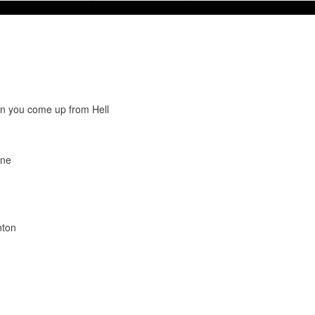
n you come up from Hell
one
nton