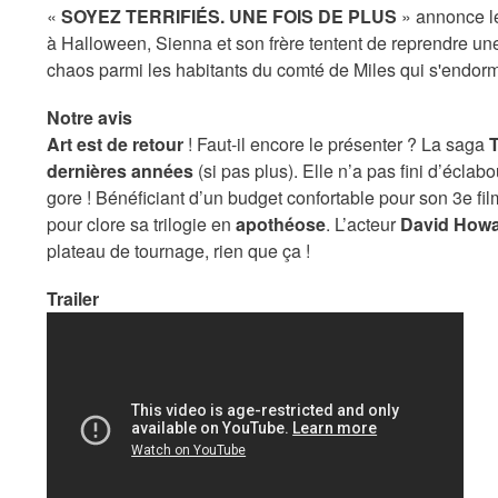
«
SOYEZ TERRIFIÉS. UNE FOIS DE PLUS
» annonce le 
à Halloween, Sienna et son frère tentent de reprendre une
chaos parmi les habitants du comté de Miles qui s'endorm
Notre avis
Art est de retour
! Faut-il encore le présenter ? La saga
T
dernières années
(si pas plus). Elle n’a pas fini d’écla
gore ! Bénéficiant d’un budget confortable pour son 3e fil
pour clore sa trilogie en
apothéose
. L’acteur
David Howa
plateau de tournage, rien que ça !
Trailer