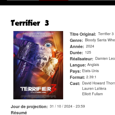
Terrifier 3
Titre Original
Terrifier 3
Genre
Bloody Santa Whe
Année
2024
Durée
125
Réalisateur
Damien Le
Langue
Anglais
Pays
Etats-Unis
Format
2.39:1
Cast
David Howard Thor
Lauren LaVera
Elliott Fullam
Jour de projection
31 / 10 / 2024 - 23:59
Résumé