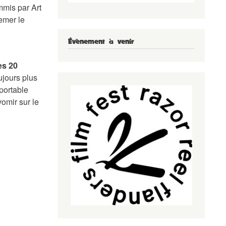
mmis par Art
emer le
Évènement à venir
es 20
ujours plus
portable
vomir sur le