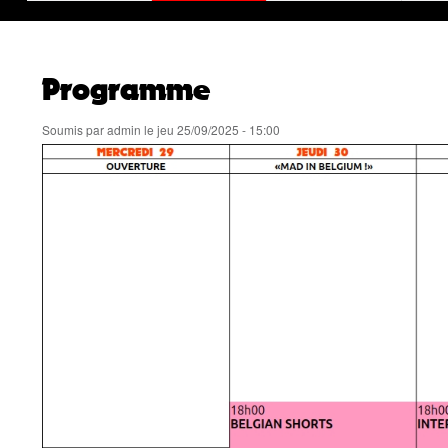
Programme
Soumis par
admin
le
jeu 25/09/2025 - 15:00