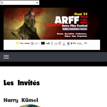
Select
Aller
your
au
language
contenu
principal
Les Invités
Harry Kümel