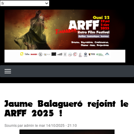
Select
Aller
your
au
language
contenu
principal
Jaume Balagueró rejoint le
ARFF 2025 !
Soumis par
admin
le
mar 14/10/2025 - 21:10