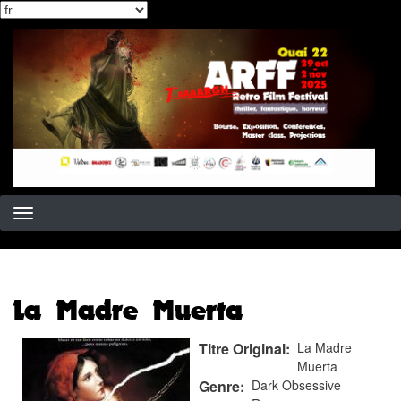
Select
Aller
your
au
language
contenu
principal
La Madre Muerta
Titre Original
La Madre
Muerta
Genre
Dark Obsessive