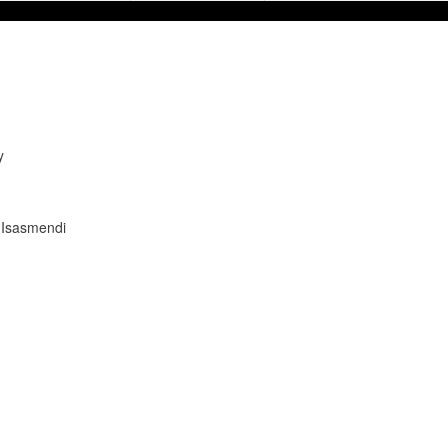
y
i-Isasmendi