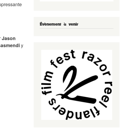
oppressante
Évènement à venir
r
Jason
Isasmendi
y