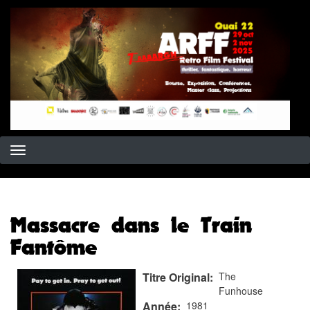
Aller
au
contenu
principal
Massacre dans le Train
Fantôme
Titre Original
The
Funhouse
Année
1981