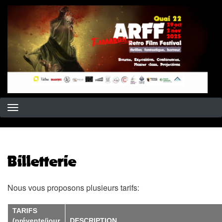
Skip
to
main
content
Billetterie
Nous vous proposons plusieurs tarifs:
TARIFS
(prévente/jour
DESCRIPTION