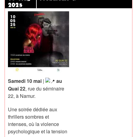
28
2025
Sem
Plus
Tar
Samedi 10 mai
|
au
Quai 22
, rue du séminaire
22, à Namur.
Une soirée dédiée aux
thrillers sombres et
intenses, où la violence
psychologique et la tension