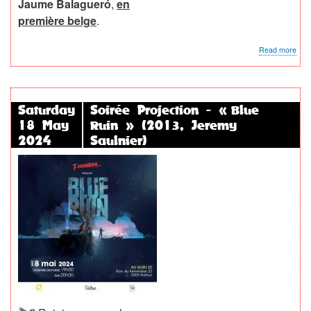
Jaume Balagueró
,
en
première belge
.
abo
Read more
Soir
Proj
-
«
Ven
Saturday
Soirée Projection - « Blue
»
18 May
Ruin » (2013, Jeremy
(Ja
Bala
2024
Saulnier)
202