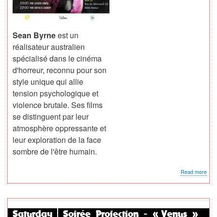
Sean Byrne
est un
réalisateur australien
spécialisé dans le cinéma
d'horreur, reconnu pour son
style unique qui allie
tension psychologique et
violence brutale. Ses films
se distinguent par leur
atmosphère oppressante et
leur exploration de la face
sombre de l'être humain.
abo
Read more
Soir
doub
pro
«
Sea
Saturday
Soirée Projection - « Venus »
Byr