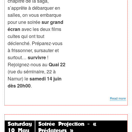
chapitre de la saga,
s’apprête à débarquer en
salles, on vous embarque
pour une soirée
sur grand
écran
avec les deux films
cultes qui ont tout
déclenché. Préparez-vous
à frissonner, sursauter et
surtout…
survivre
!
Rejoignez-nous au
Quai 22
(rue du séminaire, 22 à
Namur) le
samedi 14 juin
dès 20h00
.
abo
Read more
Soir
Dou
Proj
:
28
Saturday
Soirée Projection - «
Jour
10 May
Prédateurs »
+