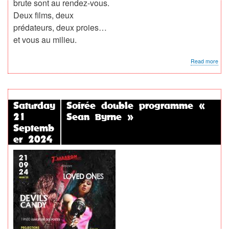
brute sont au rendez-vous.
Deux films, deux
prédateurs, deux proies…
et vous au milieu.
abo
Read more
Soir
Proj
-
«
Préd
Saturday
Soirée double programme «
»
21
Sean Byrne »
Septemb
er 2024