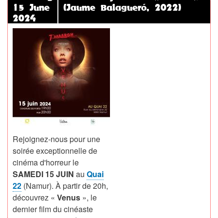
15 June
(Jaume Balagueró, 2022)
»
2024
Rejoignez-nous pour une
soirée exceptionnelle de
cinéma d'horreur le
SAMEDI 15 JUIN
au
Quai
22
(Namur). À partir de 20h,
découvrez «
Venus
», le
dernier film du cinéaste