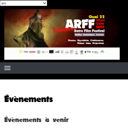
Select
Skip
your
to
language
main
content
Évènements
Évènements à venir