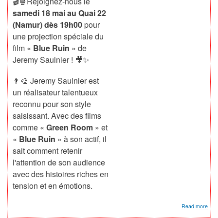
🎬🍿Rejoignez-nous le
samedi 18 mai au Quai 22
(Namur)
dès 19h00
pour
une projection spéciale du
film «
Blue Ruin
» de
Jeremy Saulnier ! 🎥✨
👨‍🎨 Jeremy Saulnier est
un réalisateur talentueux
reconnu pour son style
saisissant. Avec des films
comme «
Green Room
» et
«
Blue Ruin
» à son actif, il
sait comment retenir
l'attention de son audience
avec des histoires riches en
tension et en émotions.
abo
Read more
Soir