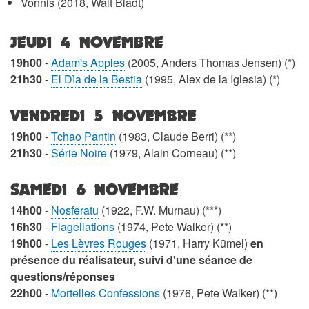
Vonnis (2018, Walt Bladt)
JEUDI 4 NOVEMBRE
19h00
-
Adam's Apples
(2005, Anders Thomas Jensen) (*)
21h30
-
El Dìa de la Bestia
(1995, Alex de la Iglesia) (*)
VENDREDI 5 NOVEMBRE
19h00
-
Tchao Pantin
(1983, Claude Berri) (**)
21h30
-
Série Noire
(1979, Alain Corneau) (**)
SAMEDI 6 NOVEMBRE
14h00
-
Nosferatu
(1922, F.W. Murnau) (***)
16h30
-
Flagellations
(1974, Pete Walker) (**)
19h00
-
Les Lèvres Rouges
(1971, Harry Kümel)
en
présence du réalisateur, suivi d'une séance de
questions/réponses
22h00
-
Mortelles Confessions
(1976, Pete Walker) (**)